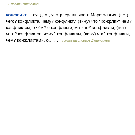
Словарь эпитетов
конфликт
— сущ., м., употр. сравн. часто Морфология: (нет)
чего? конфликта, чему? конфликту, (вижу) что? конфликт, чем?
конфликтом, о чём? о конфликте; мн. что? конфликты, (нет)
чего? конфликтов, чему? конфликтам, (вижу) что? конфликты,
чем? конфликтами, о… …
Толковый словарь Дмитриева