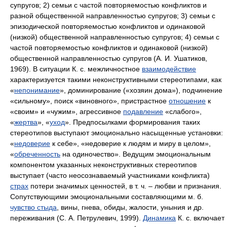
супругов; 2) семьи с частой повторяемостью конфликтов и
разной общественной направленностью супругов; 3) семьи с
эпизодической повторяемостью конфликтов и одинаковой
(низкой) общественной направленностью супругов; 4) семьи с
частой повторяемостью конфликтов и одинаковой (низкой)
общественной направленностью супругов (А. И. Ушатиков,
1969). В ситуации К. с. межличностное
взаимодействие
характеризуется такими неконструктивными стереотипами, как
«
непонимание
», доминирование («хозяин дома»), подчинение
«сильному», поиск «виновного», пристрастное
отношение
к
«своим» и «чужим», агрессивное
подавление
«слабого»,
«
жертва
», «
уход
». Предпосылками формирования таких
стереотипов выступают эмоционально насыщенные установки:
«
недоверие
к себе», «недоверие к людям и миру в целом»,
«
обреченность
на одиночество». Ведущим эмоциональным
компонентом указанных неконструктивных стереотипов
выступает (часто неосознаваемый участниками конфликта)
страх
потери значимых ценностей, в т. ч. – любви и признания.
Сопутствующими эмоциональными составляющими м. б.
чувство стыда
, вины, гнева, обиды, жалости, уныния и др.
переживания (С. А. Петрулевич, 1999).
Динамика
К. с. включает